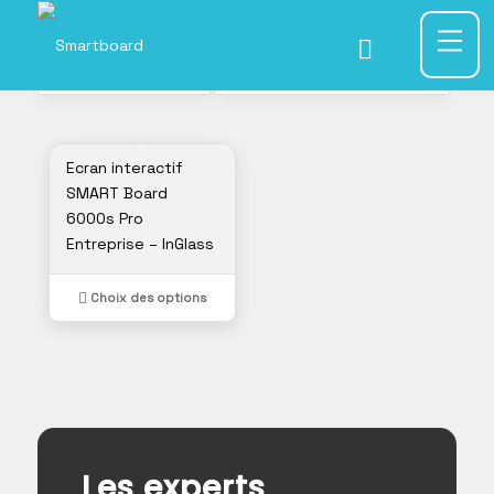
1
Trier par
Par défaut
Afficher
15 Produits par page
Ecran interactif
SMART Board
6000s Pro
Entreprise – InGlass
Choix des options
Les experts