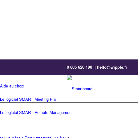
Boutique entreprise
0 805 620 190 || hello@wipple.fr
Tous nos équipements interactifs
Aide au choix
Le logiciel SMART Meeting Pro
Le logiciel SMART Remote Management
6000s série : Écran interactif 65" à 86"